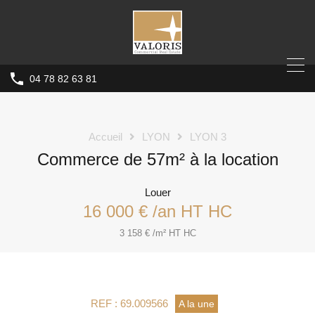
04 78 82 63 81
Accueil
LYON
LYON 3
Commerce de 57m² à la location
Louer
16 000 € /an HT HC
3 158 € /m² HT HC
REF : 69.009566
A la une