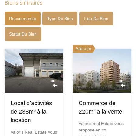
Biens similaires
Recommandé
Type De Bien
Lieu Du Bien
Statut Du Bien
A la une
Local d’activités
Commerce de
de 238m² à la
220m² à la vente
location
Valoris real Estate vous
propose en co
Valoris Real Estate vous