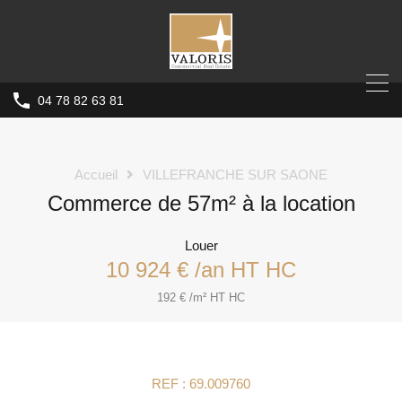
04 78 82 63 81
Accueil
VILLEFRANCHE SUR SAONE
Commerce de 57m² à la location
Louer
10 924 € /an HT HC
192 € /m² HT HC
REF : 69.009760